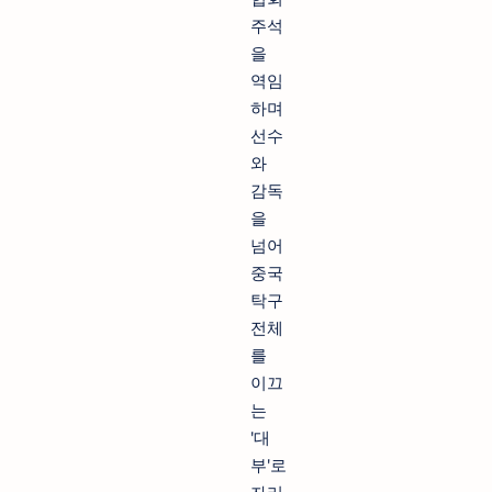
주석
을
역임
하며
선수
와
감독
을
넘어
중국
탁구
전체
를
이끄
는
'대
부'로