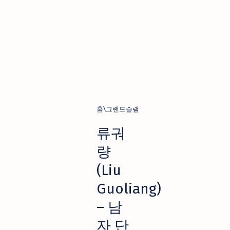
홈
그랜드슬램
류궈
량
(Liu
Guoliang)
– 남
자 단