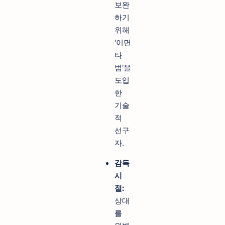
보완
하기
위해
'이면
타
법'을
도입
한
기술
적
선구
자.
감독
시
절:
상대
를