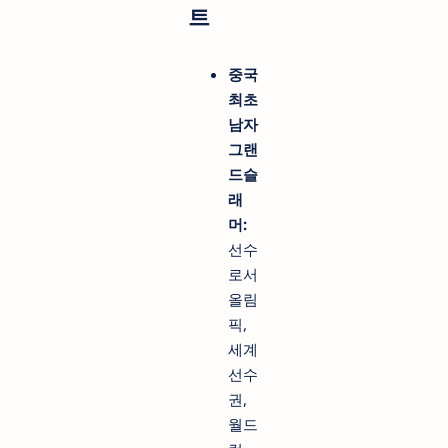
트
중국
최초
남자
그랜
드슬
래
머:
선수
로서
올림
픽,
세계
선수
권,
월드