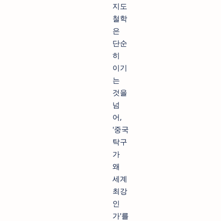
지도
철학
은
단순
히
이기
는
것을
넘
어,
'중국
탁구
가
왜
세계
최강
인
가'를