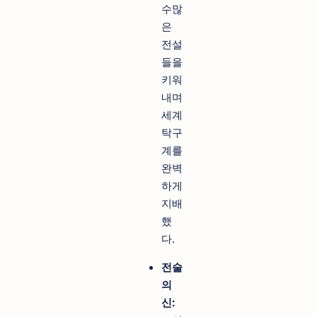
수많
은
전설
들을
키워
내며
세계
탁구
계를
완벽
하게
지배
했
다.
전술
의
신: