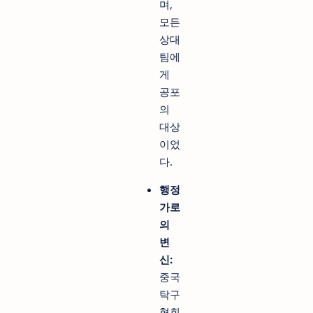
며,
모든
상대
팀에
게
공포
의
대상
이었
다.
행정
가로
의
변
신:
중국
탁구
협회