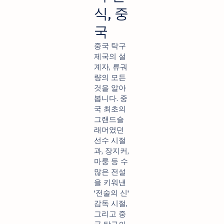
식, 중
국
중국 탁구
제국의 설
계자, 류궈
량의 모든
것을 알아
봅니다. 중
국 최초의
그랜드슬
래머였던
선수 시절
과, 장지커,
마룽 등 수
많은 전설
을 키워낸
'전술의 신'
감독 시절,
그리고 중