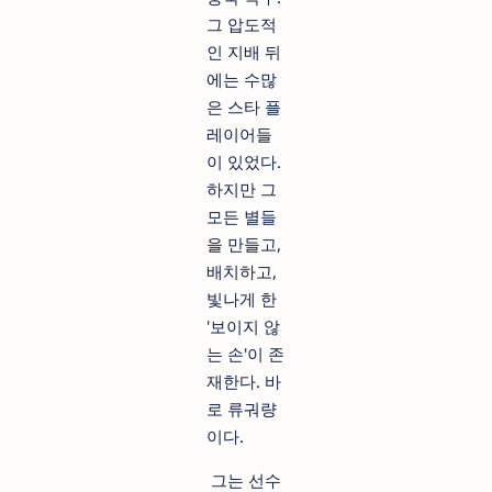
그 압도적
인 지배 뒤
에는 수많
은 스타 플
레이어들
이 있었다.
하지만 그
모든 별들
을 만들고,
배치하고,
빛나게 한
'보이지 않
는 손'이 존
재한다. 바
로 류궈량
이다.
그는 선수