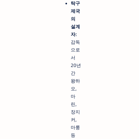
탁구
제국
의
설계
자:
감독
으로
서
20년
간
왕하
오,
마
린,
장지
커,
마룽
등