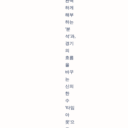
완벽
하게
해부
하는
'분
석'과,
경기
의
흐름
을
바꾸
는
신의
한
수
'타임
아
웃'으