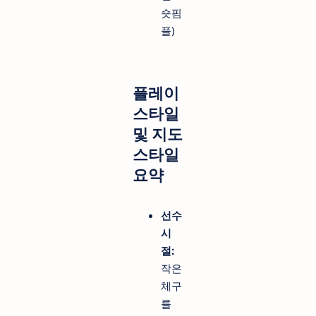
숏핌
플)
플레이
스타일
및 지도
스타일
요약
선수
시
절:
작은
체구
를