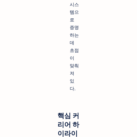
시스
템으
로
증명
하는
데
초점
이
맞춰
져
있
다.
핵심 커
리어 하
이라이