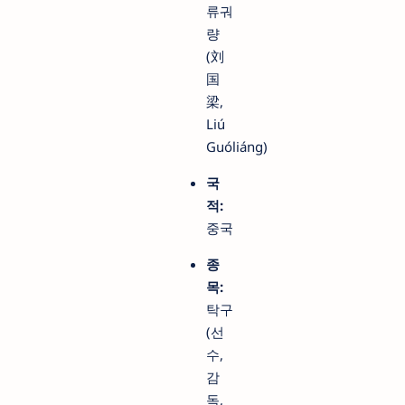
류궈
량
(刘
国
梁,
Liú
Guóliáng)
국
적:
중국
종
목:
탁구
(선
수,
감
독,