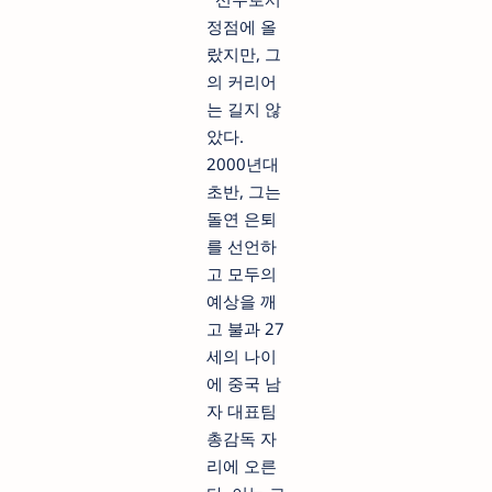
정점에 올
랐지만, 그
의 커리어
는 길지 않
았다.
2000년대
초반, 그는
돌연 은퇴
를 선언하
고 모두의
예상을 깨
고 불과 27
세의 나이
에 중국 남
자 대표팀
총감독 자
리에 오른