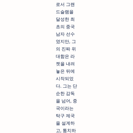
로서 그랜
드슬램을
달성한 최
초의 중국
남자 선수
였지만, 그
의 진짜 위
대함은 라
켓을 내려
놓은 뒤에
시작되었
다. 그는 단
순한 감독
을 넘어, 중
국이라는
탁구 제국
을 설계하
고, 통치하