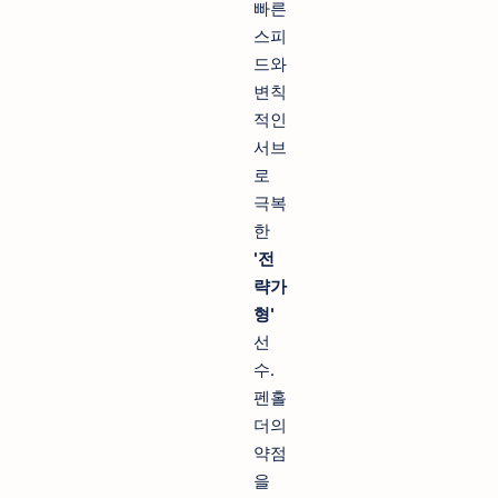
빠른
스피
드와
변칙
적인
서브
로
극복
한
'전
략가
형'
선
수.
펜홀
더의
약점
을