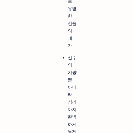
로
유명
한
전술
의
대
가.
선수
의
기량
뿐
아니
라
심리
까지
완벽
하게
통제