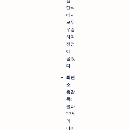
컵
단식
에서
모두
우승
하며
정점
에
올랐
다.
최연
소
총감
독:
불과
27세
의
나이