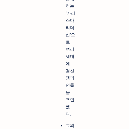
하는
'카리
스마
리더
십'으
로
여러
세대
에
걸친
챔피
언들
을
조련
했
다.
그의