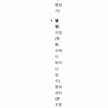
행정
가)
별
명:
지장
(智
将,
지략
이
뛰어
난
장
수),
뚱보
관리
(胖
子官