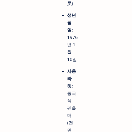
员)
생년
월
일:
1976
년 1
월
10일
사용
라
켓:
중국
식
펜홀
더
(전
면