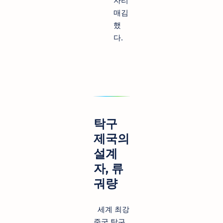
자리
매김
했
다.
탁구
제국의
설계
자, 류
궈량
세계 최강
중국 탁구.