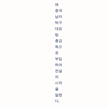
에
중국
남자
탁구
대표
팀
총감
독으
로
부임
하여
전설
의
시작
을
알렸
다.