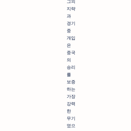
그의
지략
과
경기
중
개입
은
중국
의
승리
를
보증
하는
가장
강력
한
무기
였으