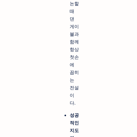
논할
때
댄
게이
블과
함께
항상
첫손
에
꼽히
는
전설
이
다.
성공
적인
지도