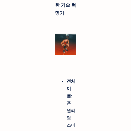
한 기술 혁
명가
전체
이
름:
존
윌리
엄
스미