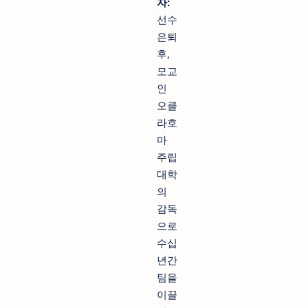
자:
선수
은퇴
후,
모교
인
오클
라호
마
주립
대학
의
감독
으로
수십
년간
팀을
이끌