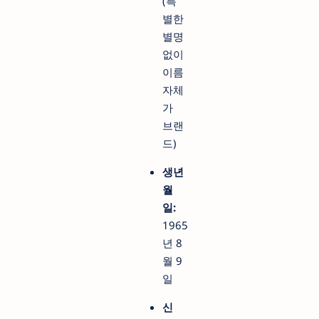
(특
별한
별명
없이
이름
자체
가
브랜
드)
생년
월
일:
1965
년 8
월 9
일
신