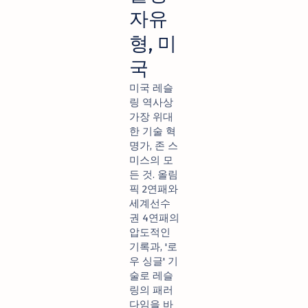
자유
형, 미
국
미국 레슬
링 역사상
가장 위대
한 기술 혁
명가, 존 스
미스의 모
든 것. 올림
픽 2연패와
세계선수
권 4연패의
압도적인
기록과, '로
우 싱글' 기
술로 레슬
링의 패러
다임을 바