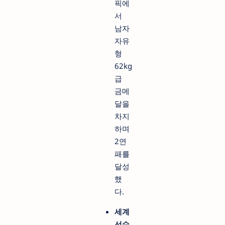
픽에
서
남자
자유
형
62kg
급
금메
달을
차지
하며
2연
패를
달성
했
다.
세계
선수