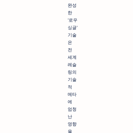
완성
한
'로우
싱글'
기술
은
전
세계
레슬
링의
기술
적
메타
에
엄청
난
영향
을