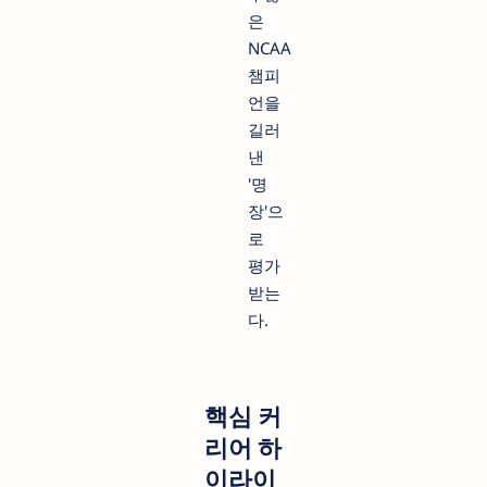
은
NCAA
챔피
언을
길러
낸
'명
장'으
로
평가
받는
다.
핵심 커
리어 하
이라이