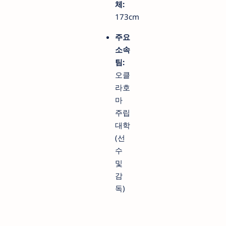
체:
173cm
주요
소속
팀:
오클
라호
마
주립
대학
(선
수
및
감
독)