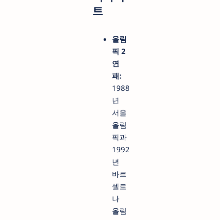
트
올림
픽 2
연
패:
1988
년
서울
올림
픽과
1992
년
바르
셀로
나
올림