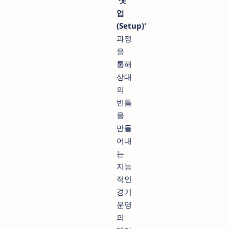
업
(Setup)'
과정
을
통해
상대
의
빈틈
을
만들
어내
는
지능
적인
경기
운영
의