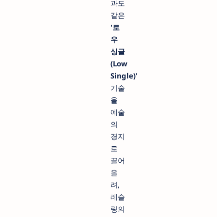
과도
같은
'로
우
싱글
(Low
Single)'
기술
을
예술
의
경지
로
끌어
올
려,
레슬
링의