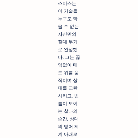
스미스는
이 기술을
누구도 막
을 수 없는
자신만의
절대 무기
로 완성했
다. 그는 끊
임없이 매
트 위를 움
직이며 상
대를 교란
시키고, 빈
틈이 보이
는 찰나의
순간, 상대
의 방어 체
계 아래로