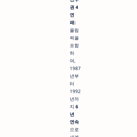
권 4
연
패:
올림
픽을
포함
하
여,
1987
년부
터
1992
년까
지
6
년
연속
으로