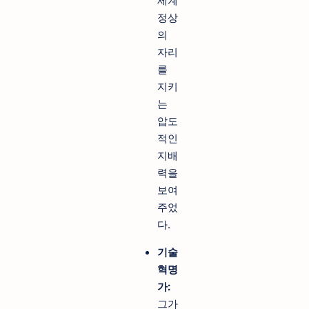
세계
정상
의
자리
를
지키
는
압도
적인
지배
력을
보여
주었
다.
기술
혁명
가:
그가