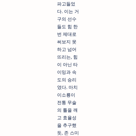
파고들었
다. 이는 거
구의 선수
들도 힘 한
번 제대로
써보지 못
하고 넘어
뜨리는, 힘
이 아닌 타
이밍과 속
도의 승리
였다. 마치
이소룡이
전통 무술
의 틀을 깨
고 효율성
을 추구했
듯, 존 스미