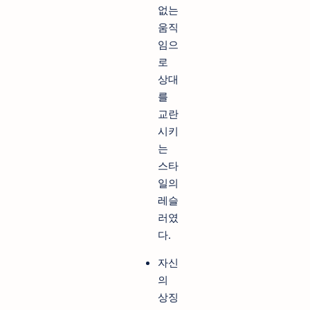
없는
움직
임으
로
상대
를
교란
시키
는
스타
일의
레슬
러였
다.
자신
의
상징