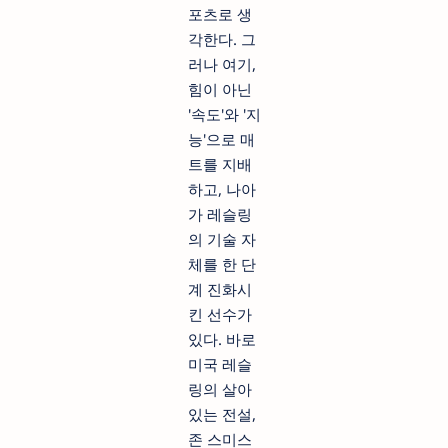
포츠로 생
각한다. 그
러나 여기,
힘이 아닌
'속도'와 '지
능'으로 매
트를 지배
하고, 나아
가 레슬링
의 기술 자
체를 한 단
계 진화시
킨 선수가
있다. 바로
미국 레슬
링의 살아
있는 전설,
존 스미스