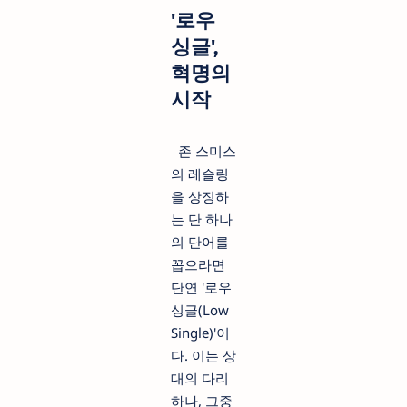
'로우
싱글',
혁명의
시작
존 스미스
의 레슬링
을 상징하
는 단 하나
의 단어를
꼽으라면
단연 '로우
싱글(Low
Single)'이
다. 이는 상
대의 다리
하나, 그중