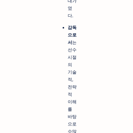
대가
였
다.
감독
으로
서
는
선수
시절
의
기술
적,
전략
적
이해
를
바탕
으로
수많