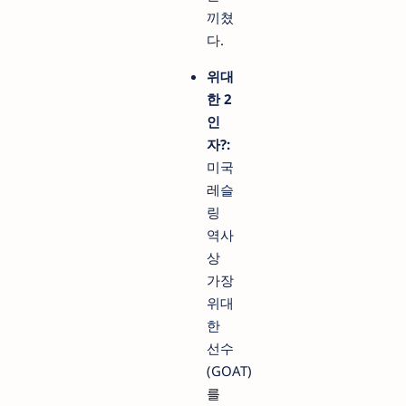
끼쳤
다.
위대
한 2
인
자?:
미국
레슬
링
역사
상
가장
위대
한
선수
(GOAT)
를