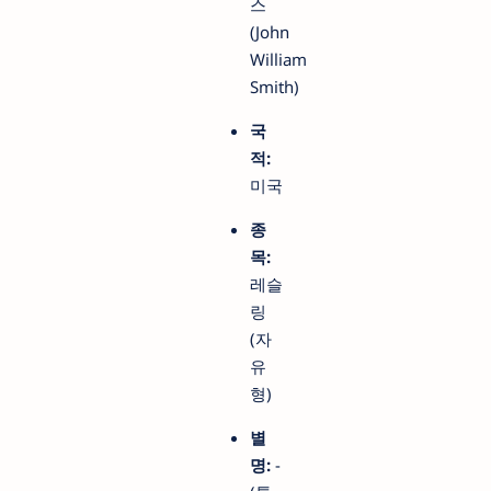
스
(John
William
Smith)
국
적:
미국
종
목:
레슬
링
(자
유
형)
별
명:
-