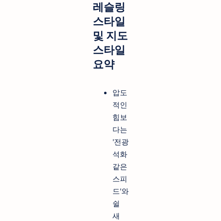
레슬링
스타일
및 지도
스타일
요약
압도
적인
힘보
다는
'전광
석화
같은
스피
드'와
쉴
새