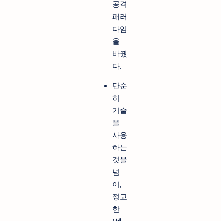
공격
패러
다임
을
바꿨
다.
단순
히
기술
을
사용
하는
것을
넘
어,
정교
한
'셋