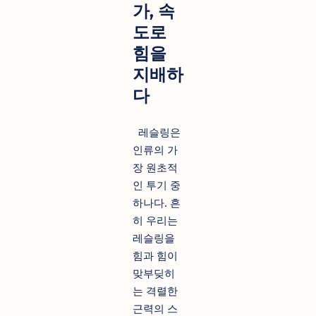
가, 속
도로
힘을
지배하
다
레슬링은
인류의 가
장 원초적
인 투기 중
하나다. 흔
히 우리는
레슬링을
힘과 힘이
맞부딪히
는 격렬한
근력의 스