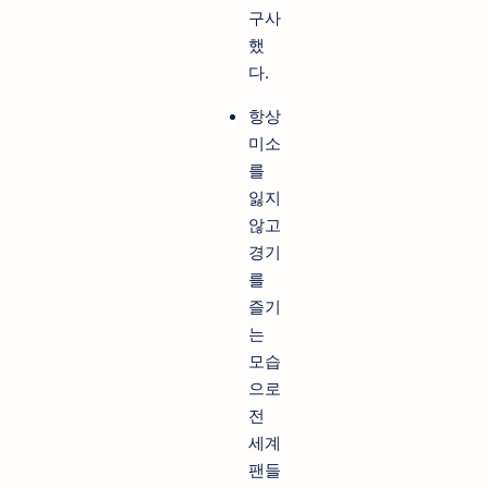
구사
했
다.
항상
미소
를
잃지
않고
경기
를
즐기
는
모습
으로
전
세계
팬들