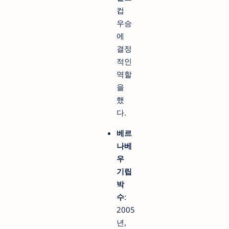
컵
우승
에
결정
적인
역할
을
했
다.
베르
나베
우
기립
박
수
:
2005
년,