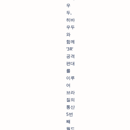
우
두,
히바
우두
와
함께
'3R'
공격
편대
를
이루
어
브라
질의
통산
5번
째
월드