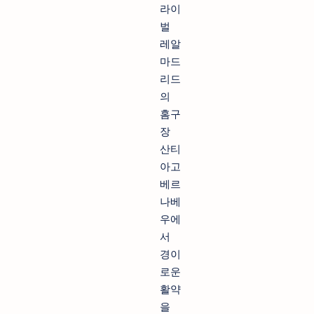
라이
벌
레알
마드
리드
의
홈구
장
산티
아고
베르
나베
우에
서
경이
로운
활약
을