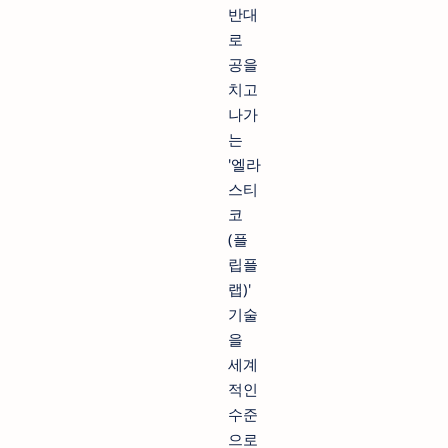
반대
로
공을
치고
나가
는
'엘라
스티
코
(플
립플
랩)'
기술
을
세계
적인
수준
으로