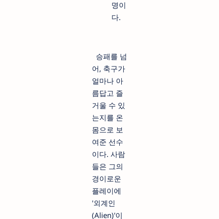
명이
다.
승패를 넘
어, 축구가
얼마나 아
름답고 즐
거울 수 있
는지를 온
몸으로 보
여준 선수
이다. 사람
들은 그의
경이로운
플레이에
'외계인
(Alien)'이