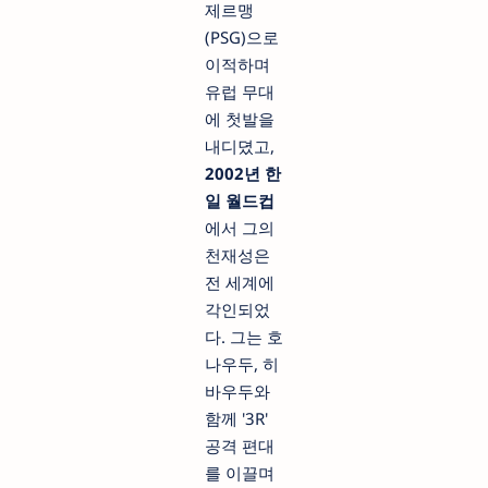
제르맹
(PSG)으로
이적하며
유럽 무대
에 첫발을
내디뎠고,
2002년 한
일 월드컵
에서 그의
천재성은
전 세계에
각인되었
다. 그는 호
나우두, 히
바우두와
함께 '3R'
공격 편대
를 이끌며