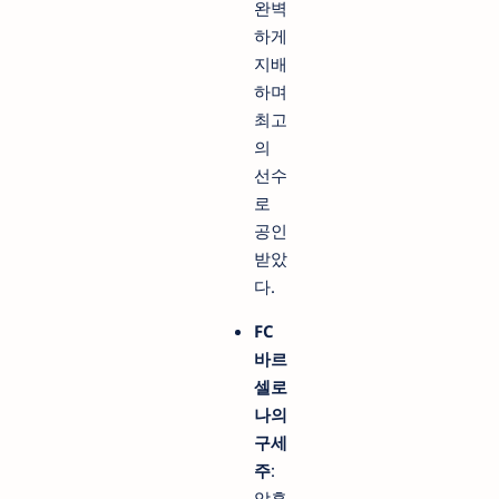
완벽
하게
지배
하며
최고
의
선수
로
공인
받았
다.
FC
바르
셀로
나의
구세
주
:
암흑