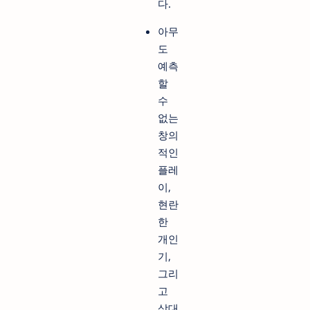
다.
아무
도
예측
할
수
없는
창의
적인
플레
이,
현란
한
개인
기,
그리
고
상대