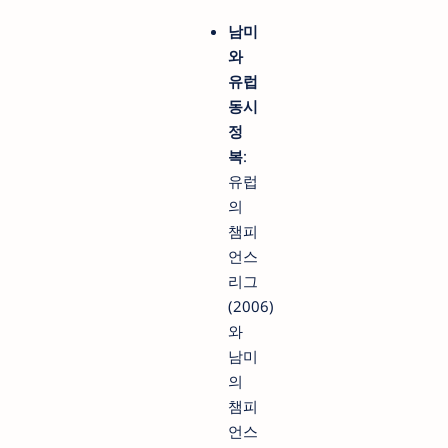
남미
와
유럽
동시
정
복
:
유럽
의
챔피
언스
리그
(2006)
와
남미
의
챔피
언스