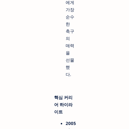
에게
가장
순수
한
축구
의
매력
을
선물
했
다.
핵심 커리
어 하이라
이트
2005