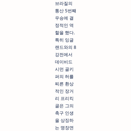
브라질의
통산 5번째
우승에 결
정적인 역
할을 했다.
특히 잉글
랜드와의 8
강전에서
데이비드
시먼 골키
퍼의 허를
찌른 환상
적인 장거
리 프리킥
골은 그의
축구 인생
을 상징하
는 명장면