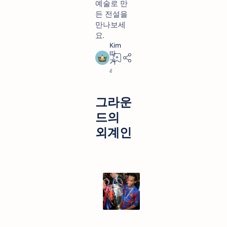
예술로 만
든 전설을
만나보세
요.
a year ago
3
그라운
드의
외계인