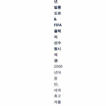
년
발롱
도르
&
FIFA
올해
의
선수
동시
석
권
:
2000
년대
중
반,
세계
축구
계를