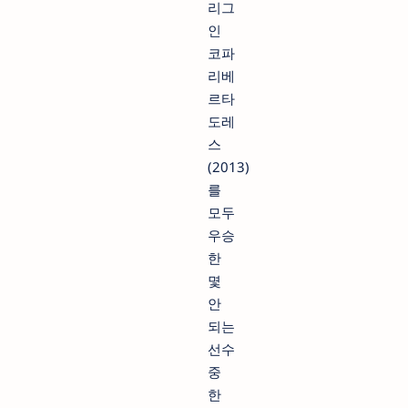
리그
인
코파
리베
르타
도레
스
(2013)
를
모두
우승
한
몇
안
되는
선수
중
한