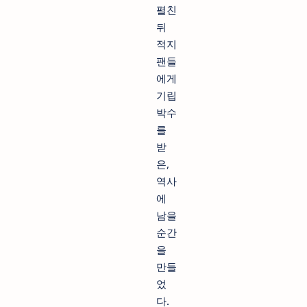
펼친
뒤
적지
팬들
에게
기립
박수
를
받
은,
역사
에
남을
순간
을
만들
었
다.