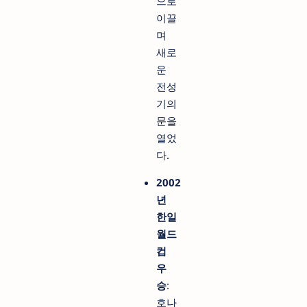
으로
이끌
며
새로
운
전성
기의
문을
열었
다.
2002
년
한일
월드
컵
우
승
:
호나