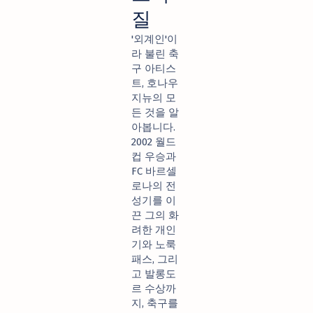
질
'외계인'이
라 불린 축
구 아티스
트, 호나우
지뉴의 모
든 것을 알
아봅니다.
2002 월드
컵 우승과
FC 바르셀
로나의 전
성기를 이
끈 그의 화
려한 개인
기와 노룩
패스, 그리
고 발롱도
르 수상까
지, 축구를