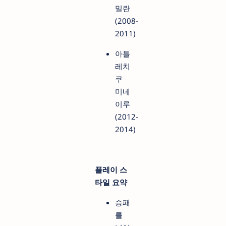
밀란
(2008-
2011)
아틀
레치
쿠
미네
이루
(2012-
2014)
플레이 스
타일 요약
승패
를