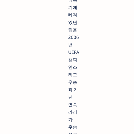
기에
빠져
있던
팀을
2006
년
UEFA
챔피
언스
리그
우승
과 2
년
연속
라리
가
우승