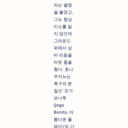
라는 별명
을 붙였고,
그는 항상
미소를 잃
지 않으며
그라운드
위에서 삼
바 리듬을
타듯 춤을
췄다. 호나
우지뉴는
축구의 본
질인 '조가
보니투
(Joga
Bonito, 아
름다운 플
레이)'의 가