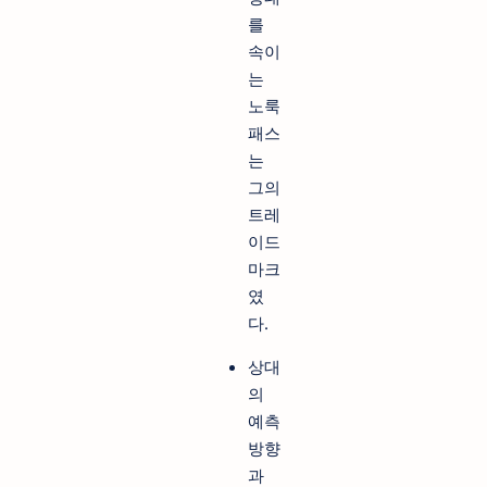
를
속이
는
노룩
패스
는
그의
트레
이드
마크
였
다.
상대
의
예측
방향
과