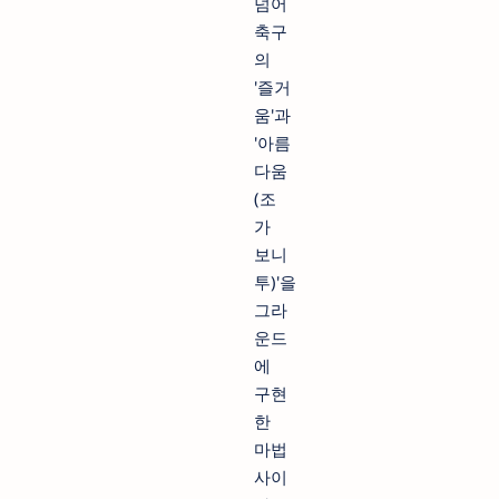
넘어
축구
의
'즐거
움'과
'아름
다움
(조
가
보니
투)'을
그라
운드
에
구현
한
마법
사이