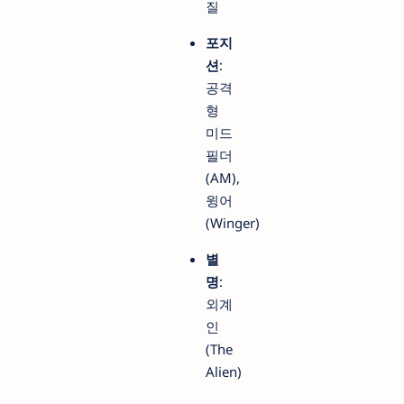
질
포지
션
:
공격
형
미드
필더
(AM),
윙어
(Winger)
별
명
:
외계
인
(The
Alien)