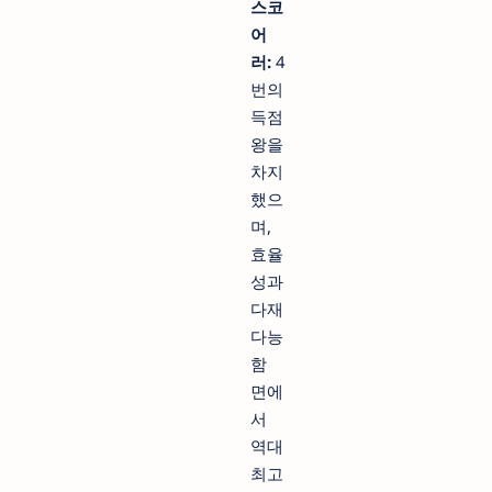
스코
어
러:
4
번의
득점
왕을
차지
했으
며,
효율
성과
다재
다능
함
면에
서
역대
최고