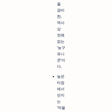
을
겸비
한,
역사
상
전례
없는
'농구
유니
콘'이
다.
높은
타점
에서
던지
는
'막을