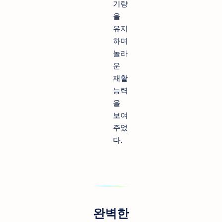
기량
을
유지
하며
놀라
운
재활
능력
을
보여
주었
다.
완벽한