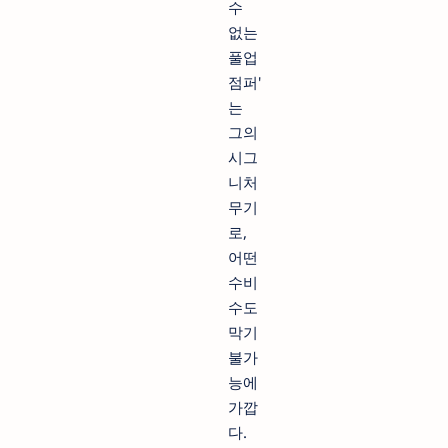
수
없는
풀업
점퍼'
는
그의
시그
니처
무기
로,
어떤
수비
수도
막기
불가
능에
가깝
다.