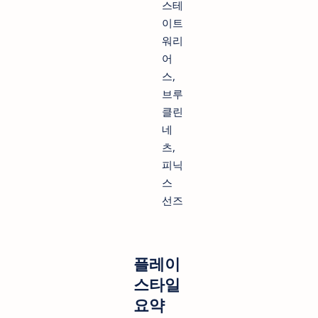
스테
이트
워리
어
스,
브루
클린
네
츠,
피닉
스
선즈
플레이
스타일
요약