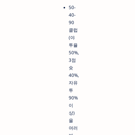
50-
40-
90
클럽
(야
투율
50%,
3점
슛
40%,
자유
투
90%
이
상)
을
여러