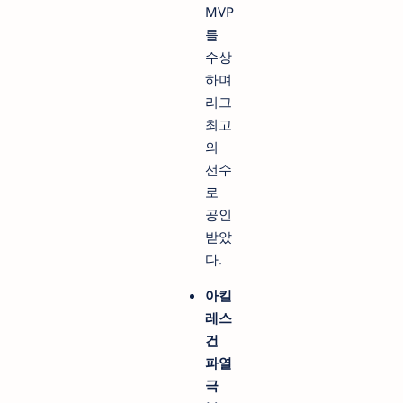
MVP
를
수상
하며
리그
최고
의
선수
로
공인
받았
다.
아킬
레스
건
파열
극