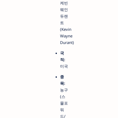
케빈
웨인
듀랜
트
(Kevin
Wayne
Durant)
국
적:
미국
종
목:
농구
(스
몰포
워
드/