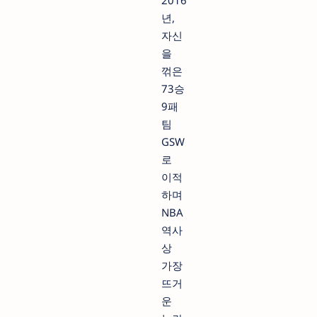
년,
자신
을
꺾은
73승
9패
팀
GSW
로
이적
하며
NBA
역사
상
가장
뜨거
운