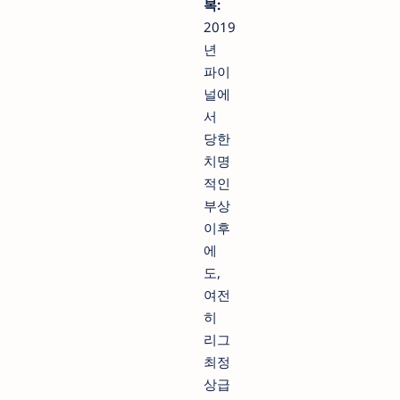
복:
2019
년
파이
널에
서
당한
치명
적인
부상
이후
에
도,
여전
히
리그
최정
상급