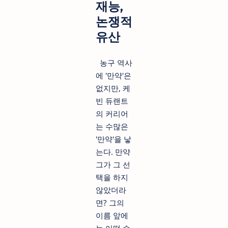
재능,
논쟁적
유산
농구 역사
에 '만약'은
없지만, 케
빈 듀랜트
의 커리어
는 수많은
'만약'을 낳
는다. 만약
그가 그 선
택을 하지
않았더라
면? 그의
이름 앞에