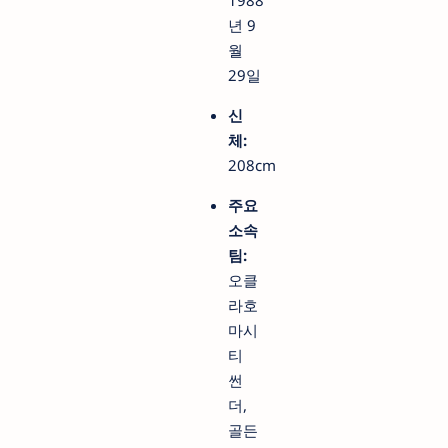
1988
년 9
월
29일
신
체:
208cm
주요
소속
팀:
오클
라호
마시
티
썬
더,
골든