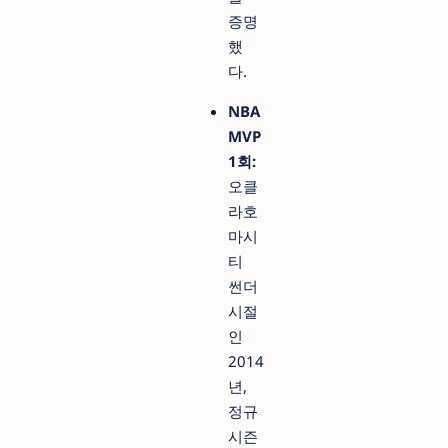
증명
했
다.
NBA
MVP
1회:
오클
라호
마시
티
썬더
시절
인
2014
년,
정규
시즌