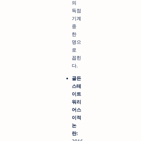
의
득점
기계
중
한
명으
로
꼽힌
다.
골든
스테
이트
워리
어스
이적
논
란:
2016