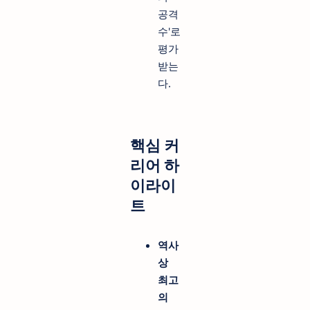
공격
수'로
평가
받는
다.
핵심 커
리어 하
이라이
트
역사
상
최고
의