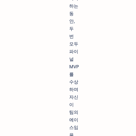
하는
동
안,
두
번
모두
파이
널
MVP
를
수상
하며
자신
이
팀의
에이
스임
을