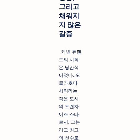
그리고
채워지
지 않은
갈증
케빈 듀랜
트의 시작
은 낭만적
이었다. 오
클라호마
시티라는
작은 도시
의 프랜차
이즈 스타
로서, 그는
리그 최고
의 선수로