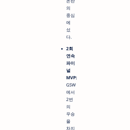
논란
의
중심
에
섰
다.
2회
연속
파이
널
MVP:
GSW
에서
2번
의
우승
을
차지