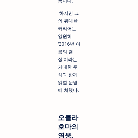
품이다.
하지만 그
의 위대한
커리어는
영원히
'2016년 여
름의 결
정'이라는
거대한 주
석과 함께
읽힐 운명
에 처했다.
오클라
호마의
영웅,