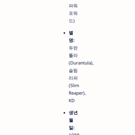
파워
포워
드)
별
명:
듀란
튤라
(Durantula),
슬림
리퍼
(Slim
Reaper),
KD
생년
월
일: