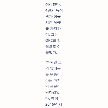
성장했다.
4번의 득점
왕과 정규
시즌 MVP
를 차지하
며, 그는
OKC를 강
팀으로 이
끌었다.
하지만 그
의 앞에는
늘 우승이
라는 마지
막 관문이
남아있었
다. 특히
2016년 서