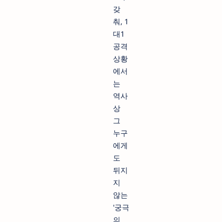
갖
춰, 1
대1
공격
상황
에서
는
역사
상
그
누구
에게
도
뒤지
지
않는
'궁극
의