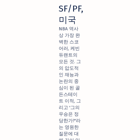
SF/PF,
미국
NBA 역사
상 가장 완
벽한 스코
어러, 케빈
듀랜트의
모든 것. 그
의 압도적
인 재능과
논란의 중
심이 된 골
든스테이
트 이적, 그
리고 '그의
우승은 정
당한가?'라
는 영원한
질문에 대