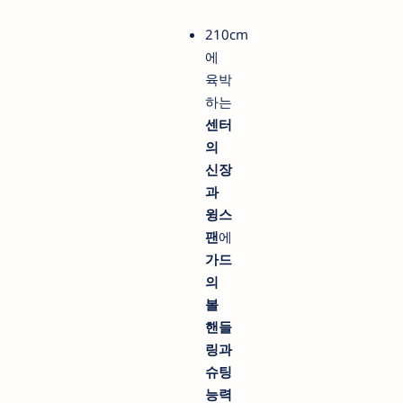
210cm
에
육박
하는
센터
의
신장
과
윙스
팬
에
가드
의
볼
핸들
링과
슈팅
능력