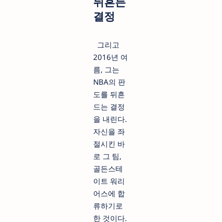
뒤흔든
결정
그리고
2016년 여
름, 그는
NBA의 판
도를 뒤흔
드는 결정
을 내린다.
자신을 좌
절시킨 바
로 그 팀,
골든스테
이트 워리
어스에 합
류하기로
한 것이다.