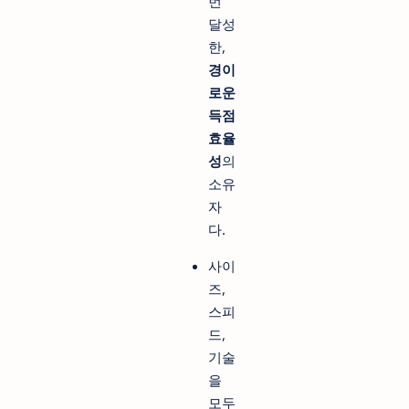
번
달성
한,
경이
로운
득점
효율
성
의
소유
자
다.
사이
즈,
스피
드,
기술
을
모두