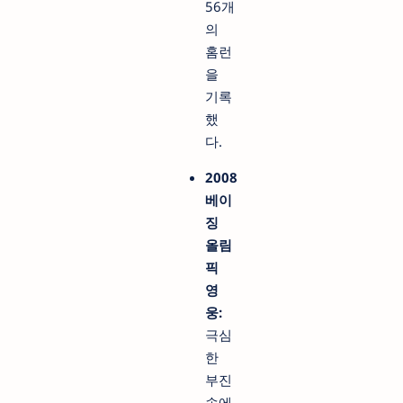
56개
의
홈런
을
기록
했
다.
2008
베이
징
올림
픽
영
웅:
극심
한
부진
속에