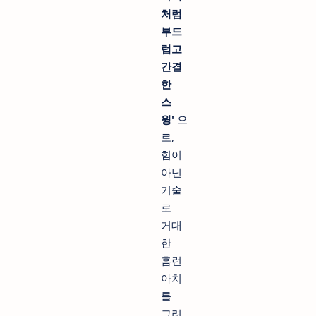
처럼
부드
럽고
간결
한
스
윙'
으
로,
힘이
아닌
기술
로
거대
한
홈런
아치
를
그려