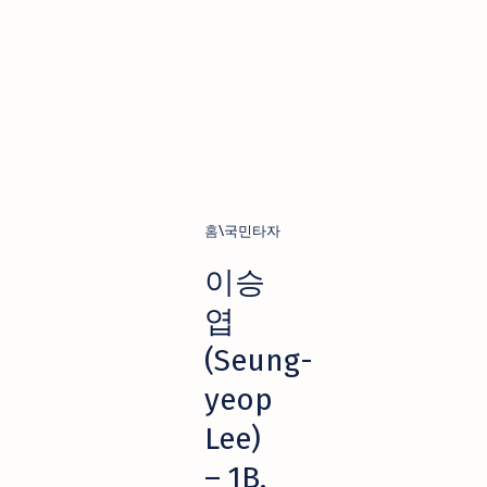
홈
국민타자
이승
엽
(Seung-
yeop
Lee)
– 1B,