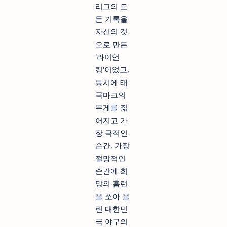
리그의 모
든 기록을
자신의 것
으로 만든
'라이언
킹'이었고,
동시에 태
극마크의
무게를 짊
어지고 가
장 극적인
순간, 가장
절망적인
순간에 희
망의 홈런
을 쏘아 올
린 대한민
국 야구의