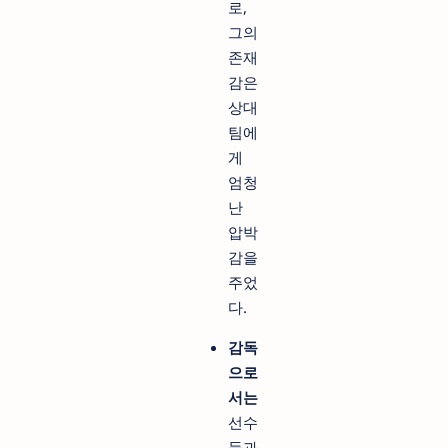
로,
그의
존재
감은
상대
팀에
게
엄청
난
압박
감을
주었
다.
감독
으로
서는
선수
들과