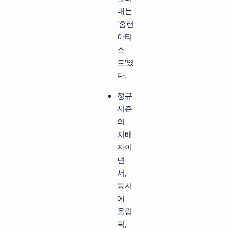
내는
'홈런
아티
스
트'였
다.
정규
시즌
의
지배
자이
면
서,
동시
에
올림
픽,