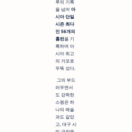
루의 기록
을 넘어
아
시아 단일
시즌 최다
인 56개의
홈런
을 기
록하며 아
시아 최고
의 거포로
우뚝 섰다.
그의 부드
러우면서
도 강력한
스윙은 하
나의 예술
과도 같았
고, 대구 시
민 구장을