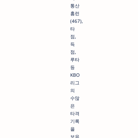
통산
홈런
(467),
타
점,
득
점,
루타
등
KBO
리그
의
수많
은
타격
기록
을
보유