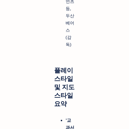
언츠
등,
두산
베어
스
(감
독)
플레이
스타일
및 지도
스타일
요약
'교
과서