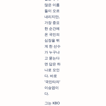
많은 이름
들이 오르
내리지만,
가장 중요
한 순간에
온 국민의
심장을 뛰
게 한 선수
가 누구냐
고 묻는다
면 답은 하
나로 모인
다. 바로
'국민타자'
이승엽이
다.
그는 KBO