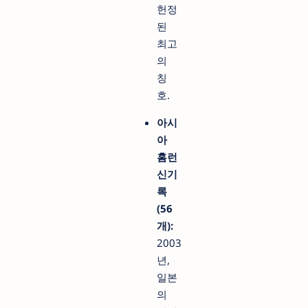
헌정
된
최고
의
칭
호.
아시
아
홈런
신기
록
(56
개):
2003
년,
일본
의