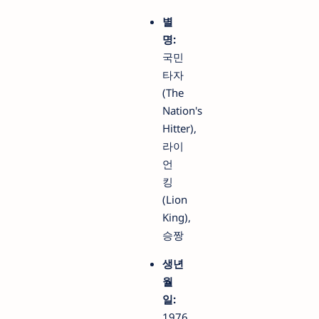
별
명:
국민
타자
(The
Nation's
Hitter),
라이
언
킹
(Lion
King),
승짱
생년
월
일:
1976