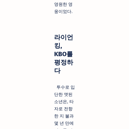
영원한 영
웅이었다.
라이언
킹,
KBO를
평정하
다
투수로 입
단한 앳된
소년은, 타
자로 전향
한 지 불과
몇 년 만에