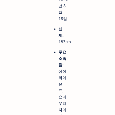
년 8
월
18일
신
체:
183cm
주요
소속
팀:
삼성
라이
온
즈,
요미
우리
자이