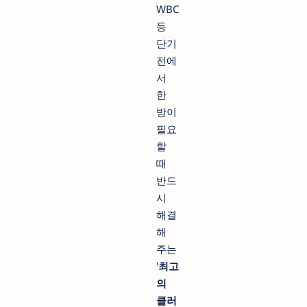
WBC
등
단기
전에
서
한
방이
필요
할
때
반드
시
해결
해
주는
'
최고
의
클러