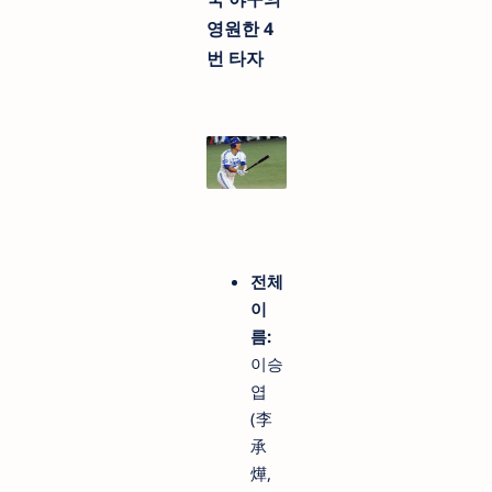
영원한 4
번 타자
전체
이
름:
이승
엽
(李
承
燁,