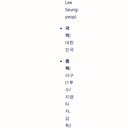
Lee
Seung-
yeop)
국
적:
대한
민국
종
목:
야구
(1루
수/
지명
타
자,
감
독)