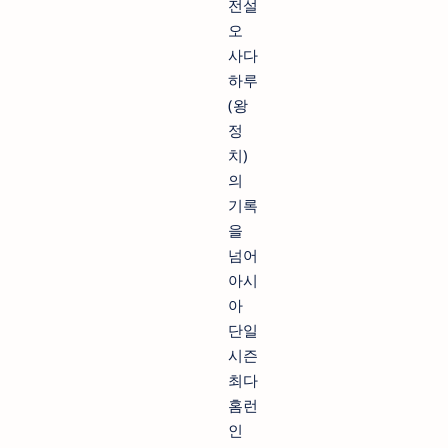
전설
오
사다
하루
(왕
정
치)
의
기록
을
넘어
아시
아
단일
시즌
최다
홈런
인