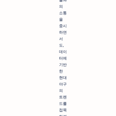
의
소통
을
중시
하면
서
도,
데이
터에
기반
한
현대
야구
의
트렌
드를
접목