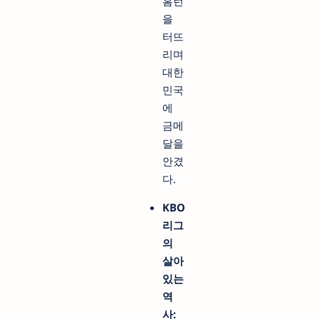
홈런
을
터뜨
리며
대한
민국
에
금메
달을
안겼
다.
KBO
리그
의
살아
있는
역
사: