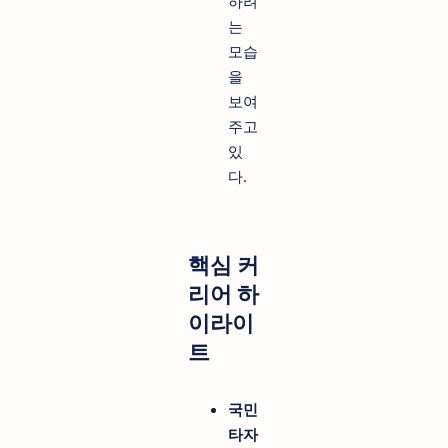
하려
는
모습
을
보여
주고
있
다.
핵심 커
리어 하
이라이
트
국민
타자