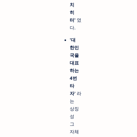
치
히
터'
였
다.
'대
한민
국을
대표
하는
4번
타
자'
라
는
상징
성
그
자체