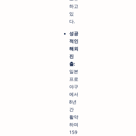
하고
있
다.
성공
적인
해외
진
출:
일본
프로
야구
에서
8년
간
활약
하며
159