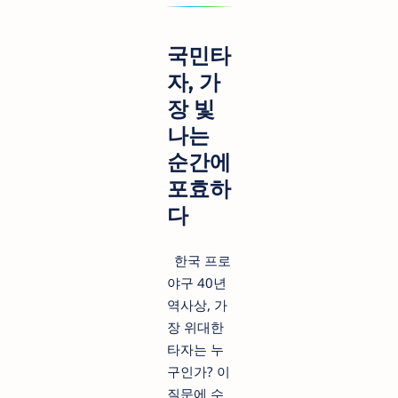
국민타
자, 가
장 빛
나는
순간에
포효하
다
한국 프로
야구 40년
역사상, 가
장 위대한
타자는 누
구인가? 이
질문에 수