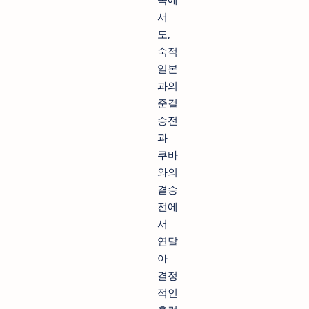
서
도,
숙적
일본
과의
준결
승전
과
쿠바
와의
결승
전에
서
연달
아
결정
적인