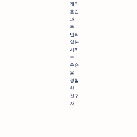
개의
홈런
과
두
번의
일본
시리
즈
우승
을
경험
한
선구
자.