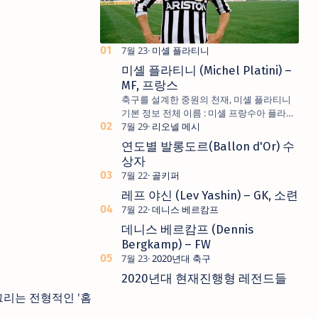
미셸 플라티니
미셸 플라티니 (Michel Platini) –
MF, 프랑스
축구를 설계한 중원의 천재, 미셸 플라티니
기본 정보 전체 이름 : 미셸 프랑수아 플라티
니 (Michel François Platini) 국적 : 프랑스 포
리오넬 메시
지션 : 공격형 미드필더 (AM) 별명 : Le Roi
연도별 발롱도르(Ballon d'Or) 수
(르 루아, 왕) 선수 경력 (주요 클럽) AS 낭시…
상자
골키퍼
레프 야신 (Lev Yashin) – GK, 소련
데니스 베르캄프
데니스 베르캄프 (Dennis
Bergkamp) – FW
2020년대 축구
2020년대 현재진행형 레전드들
그리는 전형적인 '홈