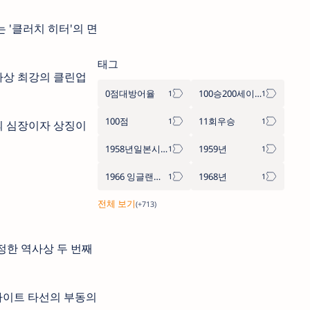
 '클러치 히터'의 면
태그
역사상 최강의 클린업
0점대방어율
100승200세이브
100점
11회우승
들의 심장이자 상징이
1958년일본시리즈
1959년
1966 잉글랜드 월드컵
1968년
정한 역사상 두 번째
너마이트 타선의 부동의