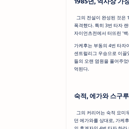
1985년, 역사상 
그의 전설이 완성된 것은 1
폭격했다. 특히 3번 타자 랜
자이언츠전에서 터뜨린 '백
가케후는 부동의 4번 타자이
센트럴리그 우승으로 이끌었
들의 오랜 염원을 풀어주었
억된다.
숙적, 에가와 스구
그의 커리어는 숙적 요미우
던 에가와를 상대로, 가케후
의 후계자인 4번 타자 하