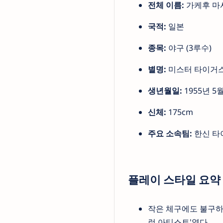
전체 이름:
가케후 마사유
국적:
일본
종목:
야구 (3루수)
별명:
미스터 타이거스
생년월일:
1955년 5
신체:
175cm
주요 소속팀:
한신 타
플레이 스타일 요약
작은 체구에도 불구하
런 아티스트'였다.